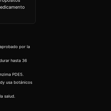
propósitos
 medicamento
 aprobado por la
 durar hasta 36
 enzima PDE5.
andy usa botánicos
a salud.