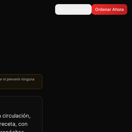
🇲🇽
Español
Ordenar Ahora
ar ni prevenir ninguna
 circulación,
 receta, con