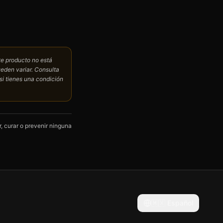
te producto no está
ueden variar. Consulta
si tienes una condición
, curar o prevenir ninguna
🇲🇽
Español