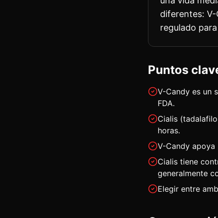
una vida medi
diferentes: V
regulado para 
Puntos clav
V-Candy es un s
FDA.
Cialis (tadalafi
horas.
V-Candy apoya la
Cialis tiene con
generalmente co
Elegir entre amb