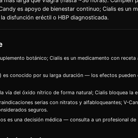
a más larga que Viagra (hasta ~36 horas). Cumplen 
-Candy es apoyo de bienestar continuo; Cialis es un
la disfunción eréctil o HBP diagnosticada.
e
uplemento botánico; Cialis es un medicamento con receta
lo) es conocido por su larga duración — los efectos pueden
 vía del óxido nítrico de forma natural; Cialis bloquea la
traindicaciones serias con nitratos y alfabloqueantes; V-C
nsiderados seguros.
os es una decisión médica — consulta a un profesional de l