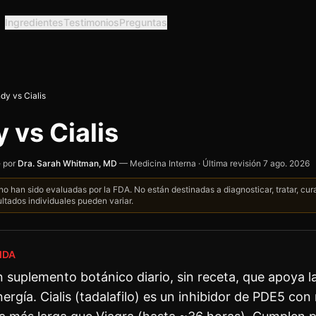
Ingredientes
Testimonios
Preguntas
dy vs Cialis
 vs Cialis
 por
Dra. Sarah Whitman, MD
—
Medicina Interna
·
Última revisión
7 ago. 2026
o han sido evaluadas por la FDA. No están destinadas a diagnosticar, tratar, cur
ltados individuales pueden variar.
IDA
suplemento botánico diario, sin receta, que apoya la
 energía. Cialis (tadalafilo) es un inhibidor de PDE5 con