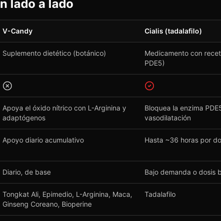
 lado a lado
V-Candy
Cialis (tadalafilo)
Suplemento dietético (botánico)
Medicamento con receta
PDE5)
Apoya el óxido nítrico con L-Arginina y
Bloquea la enzima PDE5
adaptógenos
vasodilatación
Apoyo diario acumulativo
Hasta ~36 horas por do
Diario, de base
Bajo demanda o dosis ba
Tongkat Ali, Epimedio, L-Arginina, Maca,
Tadalafilo
Ginseng Coreano, Bioperine