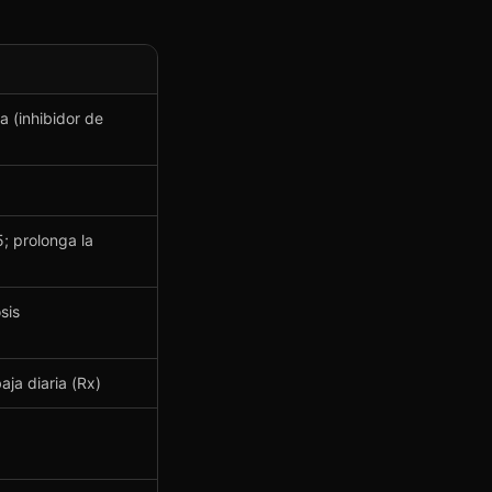
 (inhibidor de
; prolonga la
sis
ja diaria (Rx)