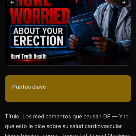
Previous slide
Next s
Puntos clave
Título: Los medicamentos que causan DE — Y lo
que esto le dice sobre su salud cardiovascular
Hypertension journal, Journal of Sexual Medicine