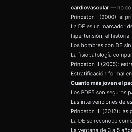
cardiovascular
— no con 
Princeton I (2000): el p
La DE es un marcador de 
hipertensión, el historial 
Los hombres con DE sin
La fisiopatología compart
Princeton II (2005): estr
Estratificación formal en
Cuanto más joven el pac
Los PDE5 son seguros par
Las intervenciones de es
Princeton III (2012): las
La DE se reconoce como 
La ventana de 3 a 5 años 