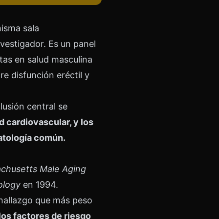
misma sala
nvestigador. Es un panel
stas en salud masculina
re disfunción eréctil y
lusión central se
cardiovascular, y los
atología común.
chusetts Male Aging
ology
en 1994.
hallazgo que más peso
los factores de riesgo