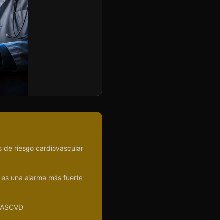
s de riesgo cardiovascular
s es una alarma más fuerte
e ASCVD