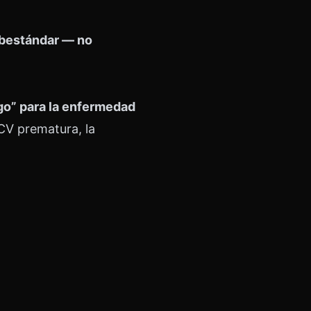
subestándar — no
go” para la enfermedad
ECV prematura, la