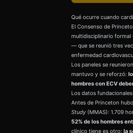
Qué ocurre cuando cardi
El Consenso de Princeton
multidisciplinario forma
— que se reunió tres vece
enfermedad cardiovascul
Los paneles se reunieron
mantuvo y se reforzó:
l
hombres con ECV deben 
Los datos fundacionales
Antes de Princeton hubo 
Study
(MMAS): 1.709 hom
52% de los hombres ent
clínico tiene es otro:
la 