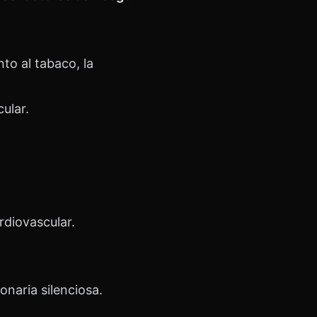
to al tabaco, la
ular.
rdiovascular.
naria silenciosa.