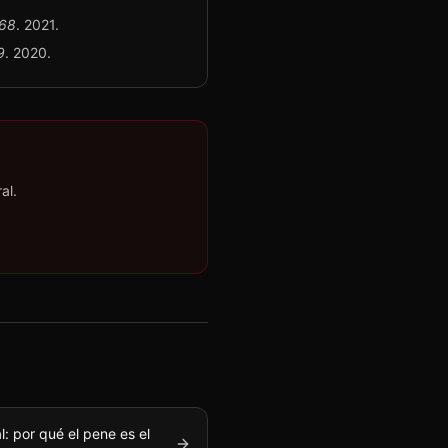
68
.
2021
.
9
.
2020
.
al.
l: por qué el pene es el