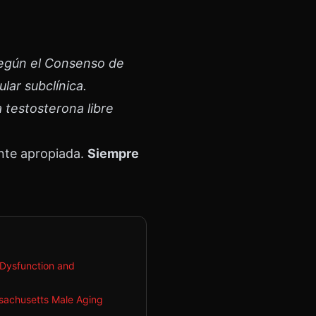
Según el Consenso de
lar subclínica.
 testosterona libre
nte apropiada.
Siempre
 Dysfunction and
ssachusetts Male Aging