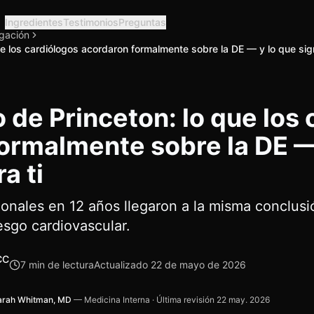
Ingredientes
Testimonios
Preguntas
igación
e los cardiólogos acordaron formalmente sobre la DE — y lo que signi
 de Princeton: lo que los 
ormalmente sobre la DE —
a ti
ionales en 12 años llegaron a la misma conclusi
esgo cardiovascular.
CC
7
min de lectura
Actualizado
22 de mayo de 2026
arah Whitman, MD
—
Medicina Interna
·
Última revisión
22 may. 2026