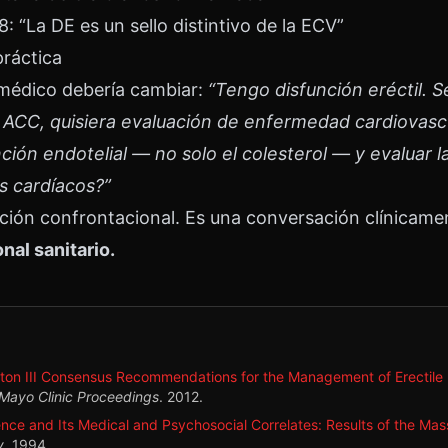
“La DE es un sello distintivo de la ECV”
práctica
médico debería cambiar:
“Tengo disfunción eréctil. 
l ACC, quisiera evaluación de enfermedad cardiovascu
ión endotelial — no solo el colesterol — y evaluar la
s cardíacos?”
ción confrontacional. Es una conversación clínicame
nal sanitario.
ton III Consensus Recommendations for the Management of Erectile
Mayo Clinic Proceedings
.
2012
.
nce and Its Medical and Psychosocial Correlates: Results of the Ma
y
.
1994
.