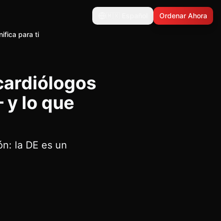
🇲🇽
Español
Ordenar Ahora
fica para ti
cardiólogos
 y lo que
ón: la DE es un