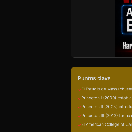
Puntos clave
El Estudio de Massachuset
✓
Princeton I (2000) establ
✓
Princeton II (2005) introd
✓
Princeton III (2012) formal
✓
El American College of Ca
✓