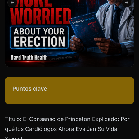
Previous slide
Next s
Puntos clave
Título: El Consenso de Princeton Explicado: Por
qué los Cardiólogos Ahora Evalúan Su Vida
Sexual